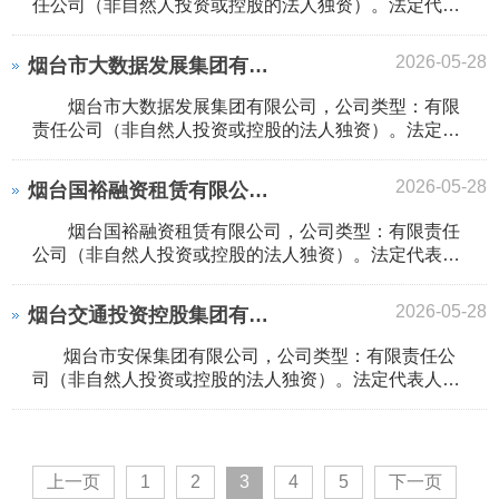
任公司（非自然人投资或控股的法人独资）。法定代表
人为秦晓青，经营范围：国有股权持有与资本运作，股
权投资，基金投资及管理，政府重大建设项目投资、融
2026-05-28
烟台市大数据发展集团有限公司 工商注册登记信息
资，政府项目、产业项目投资，财务及投资咨询（未经
金...
烟台市大数据发展集团有限公司，公司类型：有限
责任公司（非自然人投资或控股的法人独资）。法定代
表人：李政。经营范围：大数据服务；信息安全设备销
售；互联网安全服务；互联网数据服务；安全系统监控
2026-05-28
烟台国裕融资租赁有限公司 工商注册登记信息
服务；会议及展览服务；区块链技术相关软件和服务；
物...
烟台国裕融资租赁有限公司，公司类型：有限责任
公司（非自然人投资或控股的法人独资）。法定代表
人：包溢。经营范围：许可项目:融资租赁业务;第三类
医疗设备租赁。(依法须经批准的项目，经相关部门批准
2026-05-28
烟台交通投资控股集团有限公司，公司类型：有限责任公司（非自然人投资或控股的法人独
后方可开展经营活动，具体经营项目以相关部门批准
文...
烟台市安保集团有限公司，公司类型：有限责任公
司（非自然人投资或控股的法人独资）。法定代表人：
郝建宁。经营范围：许可项目:保安服务;餐饮服务。(依
法须经批准的项目，经相关部门批准后方可开展经营活
动，具体经营项目以相关部门批准文件或许可证件为
准...
上一页
1
2
3
4
5
下一页