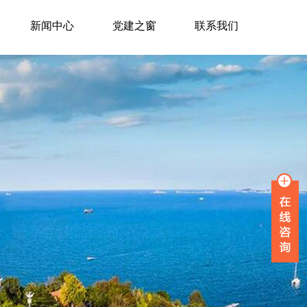
新闻中心
党建之窗
联系我们