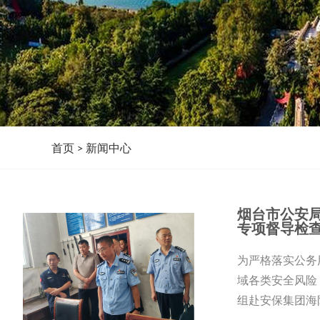
首页
>
新闻中心
烟台市公安
专项督导检
为严格落实公务
域各类安全风险
组赴安保集团海