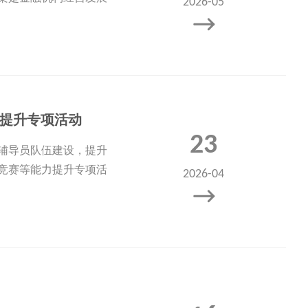
2026-05

力提升专项活动
23
辅导员队伍建设，提升
竞赛等能力提升专项活
2026-04
