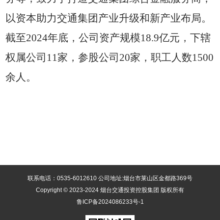
以资本助力交通集团产业升级和新产业布局。
截至
202
4
年底，公司资产规模
1
8
.9亿元，下辖
权属公司11家，参股公司20家，职工
人数
15
00
余
人。
联系电话：0535-6012610 公司地址:烟台市莱山区金都路369号
Copyright © 2023-2024 烟台交通投资控股集团 版权所有
鲁ICP备2024086233号-1