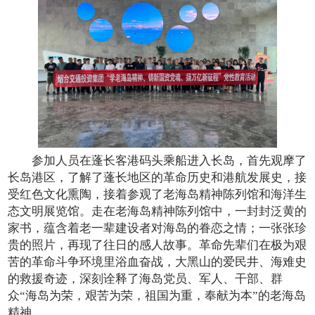
参加人员在蓬长客港码头乘船进入长岛，首先观摩了
长岛港区，了解了蓬长地区的革命历史和港航发展史，接
受红色文化熏陶，接着参观了老海岛精神陈列馆和海洋生
态文明展览馆。走在老海岛精神陈列馆中，一封封泛黄的
家书，蕴含着老一辈建设者对海岛的眷恋之情；一张张珍
贵的照片，再现了往日的感人故事。革命先辈们在极为艰
苦的革命斗争环境里浴血奋战，大黑山的爱民井、海难史
的救援奇迹，深刻诠释了海岛党员、军人、干部、群
众“海岛为荣，艰苦为荣，祖国为重，奉献为本”的老海岛
精神。