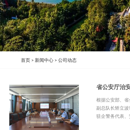
首页
>
新闻中心
>
公司动态
省公安厅治
根据公安部、省
副总队长矫立波
驻企警务代表、