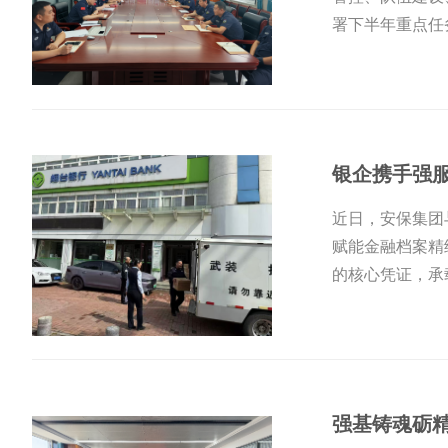
署下半年重点任
银企携手强服
近日，安保集团
赋能金融档案精
的核心凭证，承
强基铸魂砺