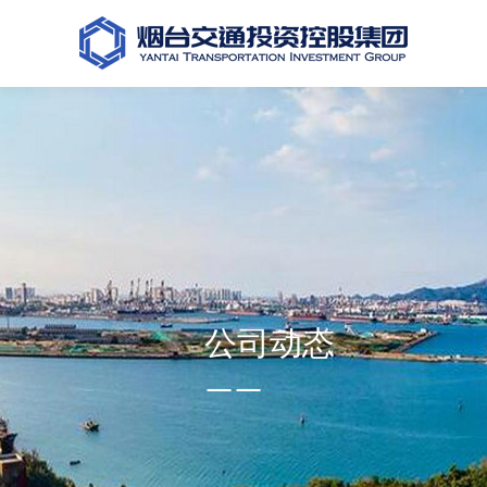
公司动态
——