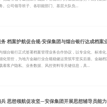
务。公司领导班子、各职能部门、基层大队负...
务 档案护航促合规-安保集团与烟台银行达成档案
与烟台银行正式签署档案管理业务合作协议，以专业化、标准化
细化管控，为地方金融行业合规稳健运营筑牢坚实后盾。金融档
载着客户隐私、业务数据、风控资料等关键信息，具...
精兵 思想领航促攻坚—安保集团开展思想辅导员能