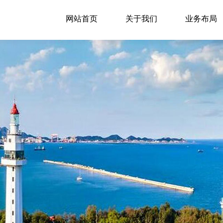
网站首页
关于我们
业务布局