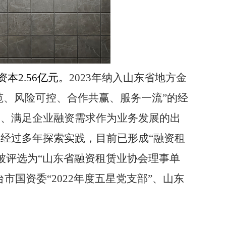
资本
2.56亿元。
2023年纳入山东省地方金
范、风险可控、合作共赢、服务一流”的经
展、满足企业融资需求作为业务发展的出
经过多年探索实践，目前已形成“融资租
年被评选为“山东省融资租赁业协会理事单
台市国资委“2022年度五星党支部”、山东