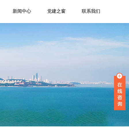
新闻中心
党建之窗
联系我们