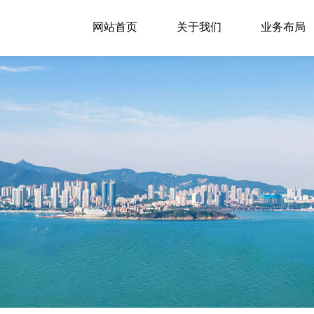
网站首页
关于我们
业务布局