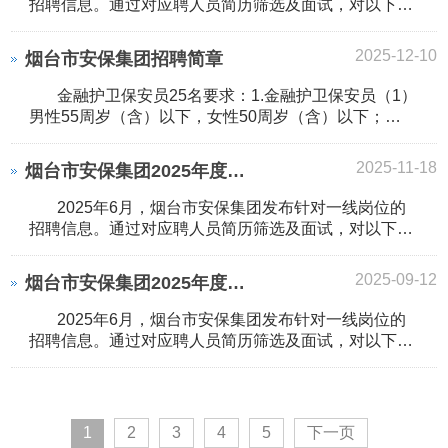
招聘信息。通过对应聘人员简历筛选及面试，对以下人
员列入拟招收范围，现予以公示。序号姓名性别出生年
月学历担任岗位1刘宗禹男1997.05本科金融护卫2姜鸣
2025-12-10
烟台市安保集团招聘简章
轩男2001.04本科金融护卫3卢河州...
金融护卫保安员25名要求：1.金融护卫保安员（1）
男性55周岁（含）以下，女性50周岁（含）以下；
（2）高中及同等以上学历；（3）身体健康，无纹身，
无传染病，没有赌博、吸毒、酗酒等不良行为；遵纪守
2025-11-18
烟台市安保集团2025年度第十二批次招聘结果公示
法，品行端正，没有受到过行政或刑事处罚；（4...
2025年6月，烟台市安保集团发布针对一线岗位的
招聘信息。通过对应聘人员简历筛选及面试，对以下人
员列入拟招收范围，现予以公示。序号姓名性别出生年
月学历担任岗位1王乃良男1987.10中专金融护卫如对以
2025-09-12
烟台市安保集团2025年度第十一批次招聘结果公示
上拟招收人员有异议,请于2025年11月...
2025年6月，烟台市安保集团发布针对一线岗位的
招聘信息。通过对应聘人员简历筛选及面试，对以下人
员列入拟招收范围，现予以公示。序号姓名性别出生年
月学历担任岗位1杨光男1975.11中专金融护卫如对以上
拟招收人员有异议,请于2025年9月16...
1
2
3
4
5
下一页