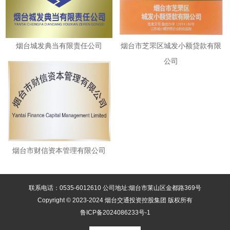
烟台城发典当有限责任公司
烟台市芝罘区城发小额贷款有限
公司
烟台市财信资本管理有限公司
联系电话：0535-6012610 公司地址:烟台市莱山区金都路369号
Copyright © 2023-2024 烟台交通投资控股集团 版权所有
鲁ICP备2024086233号-1